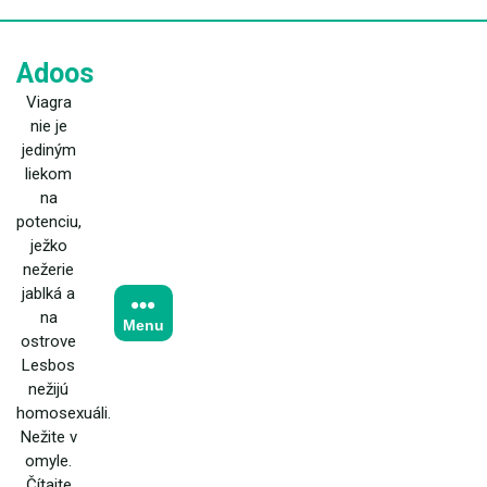
Skip
to
content
Adoos
Viagra
nie je
jediným
liekom
na
potenciu,
ježko
nežerie
jablká a
na
Menu
ostrove
Lesbos
nežijú
homosexuáli.
Nežite v
omyle.
Čítajte