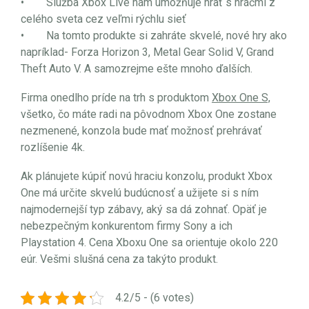
• Služba Xbox Live nám umožňuje hrať s hráčmi z
celého sveta cez veľmi rýchlu sieť
• Na tomto produkte si zahráte skvelé, nové hry ako
napríklad- Forza Horizon 3, Metal Gear Solid V, Grand
Theft Auto V. A samozrejme ešte mnoho ďalších.
Firma onedlho príde na trh s produktom
Xbox One S,
všetko, čo máte radi na pôvodnom Xbox One zostane
nezmenené, konzola bude mať možnosť prehrávať
rozlíšenie 4k.
Ak plánujete kúpiť novú hraciu konzolu, produkt Xbox
One má určite skvelú budúcnosť a užijete si s ním
najmodernejší typ zábavy, aký sa dá zohnať. Opäť je
nebezpečným konkurentom firmy Sony a ich
Playstation 4. Cena Xboxu One sa orientuje okolo 220
eúr. Vešmi slušná cena za takýto produkt.
4.2/5 - (6 votes)