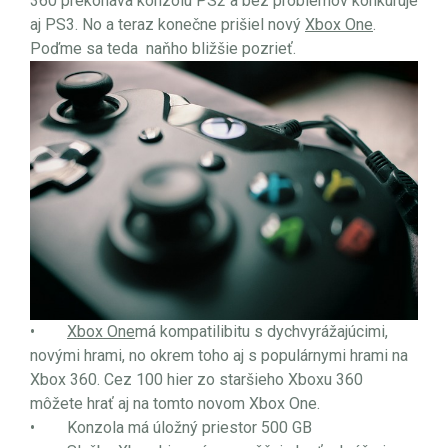
360 prekonáva konzolu PS2 a bez problémov konkuruje
aj PS3. No a teraz konečne prišiel nový
Xbox One
.
Poďme sa teda naňho bližšie pozrieť.
•
Xbox One
má kompatilibitu s dychvyrážajúcimi,
novými hrami, no okrem toho aj s populárnymi hrami na
Xbox 360. Cez 100 hier zo staršieho Xboxu 360
môžete hrať aj na tomto novom Xbox One.
• Konzola má úložný priestor 500 GB