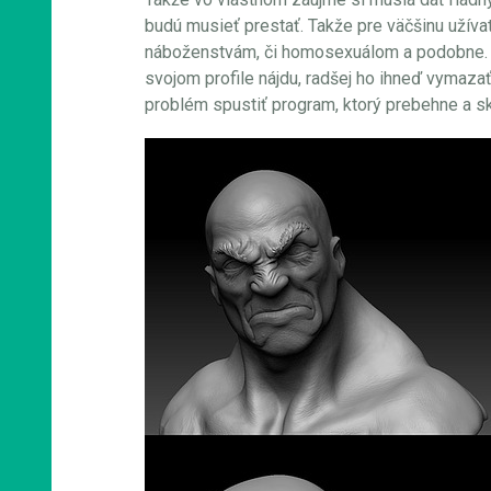
budú musieť prestať. Takže pre väčšinu užíva
náboženstvám, či homosexuálom a podobne. Bol
svojom profile nájdu, radšej ho ihneď vymazať, 
problém spustiť program, ktorý prebehne a skon