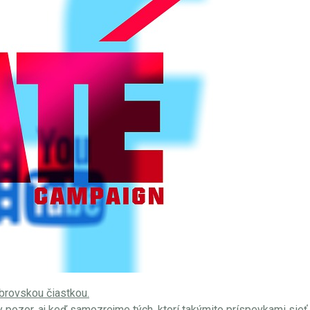
brovskou čiastkou.
 pozor, aj keď samozrejme tých, ktorí takýmito príspevkami sieť 