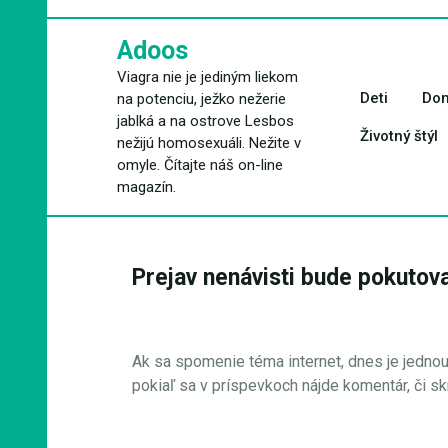
Skip
to
Adoos
content
Viagra nie je jediným liekom
Deti
Dom
na potenciu, ježko nežerie
jablká a na ostrove Lesbos
Životný štýl
nežijú homosexuáli. Nežite v
omyle. Čítajte náš on-line
magazín.
Prejav nenávisti bude pokutov
Ak sa spomenie téma internet, dnes je jednou z
pokiaľ sa v príspevkoch nájde komentár, či s