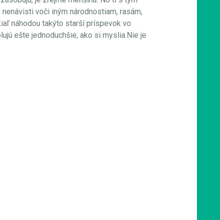
v nenávisti voči iným národnostiam, rasám,
iaľ náhodou takýto starší príspevok vo
olujú ešte jednoduchšie, ako si myslia.Nie je