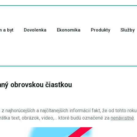
 a byt
Dovolenka
Ekonomika
Produkty
Služby
aný obrovskou čiastkou
 najhorúcejších a najčítanejších informácií fakt, že od tohto rok
krátka text, obrázok, video,… ktoré budú označené za
nenávistné
.