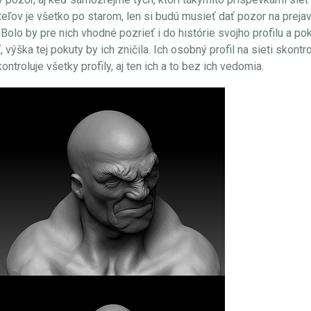
teľov je všetko po starom, len si budú musieť dať pozor na preja
o by pre nich vhodné pozrieť i do histórie svojho profilu a pok
výška tej pokuty by ich zničila. Ich osobný profil na sieti skontr
troluje všetky profily, aj ten ich a to bez ich vedomia.