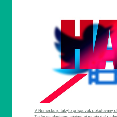
V Nemecku je takýto príspevok pokutovaný o
Takže vo vlastnom záujme si musia dať riadny