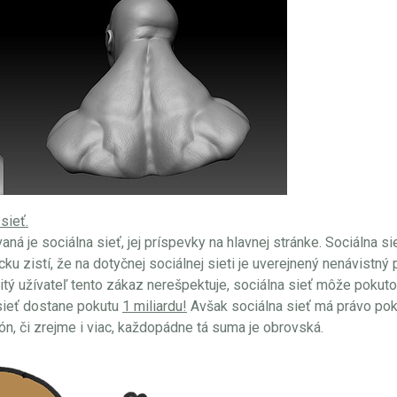
sieť.
aná je sociálna sieť, jej príspevky na hlavnej stránke. Sociálna s
u zistí, že na dotyčnej sociálnej sieti je uverejnený nenávistný
čitý užívateľ tento zákaz nerešpektuje, sociálna sieť môže pokuto
 sieť dostane pokutu
1 miliardu!
Avšak sociálna sieť má právo pokut
ón, či zrejme i viac, každopádne tá suma je obrovská.