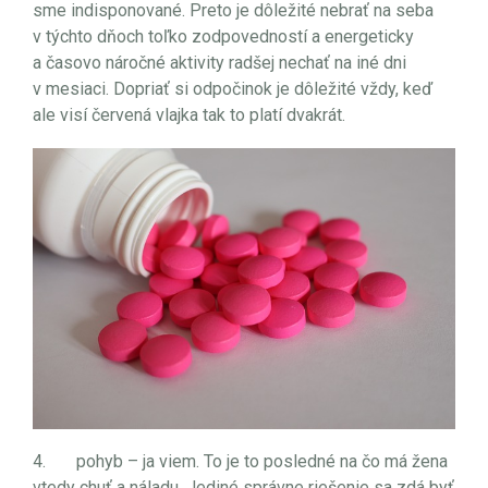
sme indisponované. Preto je dôležité nebrať na seba
v týchto dňoch toľko zodpovedností a energeticky
a časovo náročné aktivity radšej nechať na iné dni
v mesiaci. Dopriať si odpočinok je dôležité vždy, keď
ale visí červená vlajka tak to platí dvakrát.
4. pohyb – ja viem. To je to posledné na čo má žena
vtedy chuť a náladu. Jediné správne riešenie sa zdá byť