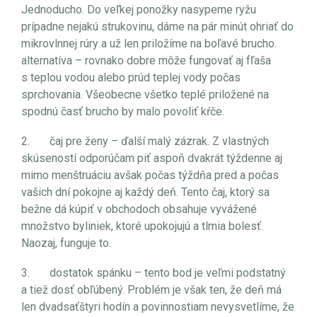
Jednoducho. Do veľkej ponožky nasypeme ryžu
prípadne nejakú strukovinu, dáme na pár minút ohriať do
mikrovlnnej rúry a už len priložíme na boľavé brucho.
alternatíva – rovnako dobre môže fungovať aj fľaša
s teplou vodou alebo prúd teplej vody počas
sprchovania. Všeobecne všetko teplé priložené na
spodnú časť brucho by malo povoliť kŕče.
2. čaj pre ženy – ďalší malý zázrak. Z vlastných
skúseností odporúčam piť aspoň dvakrát týždenne aj
mimo menštruáciu avšak počas týždňa pred a počas
vašich dní pokojne aj každý deň. Tento čaj, ktorý sa
bežne dá kúpiť v obchodoch obsahuje vyvážené
množstvo byliniek, ktoré upokojujú a tlmia bolesť.
Naozaj, funguje to.
3. dostatok spánku – tento bod je veľmi podstatný
a tiež dosť obľúbený. Problém je však ten, že deň má
len dvadsaťštyri hodín a povinnostiam nevysvetlíme, že