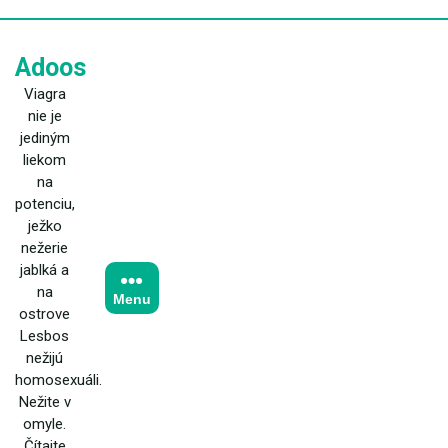
Skip
to
content
Adoos
Viagra
nie je
jediným
liekom
na
potenciu,
ježko
nežerie
jablká a
na
Menu
ostrove
Lesbos
nežijú
homosexuáli.
Nežite v
omyle.
Čítajte