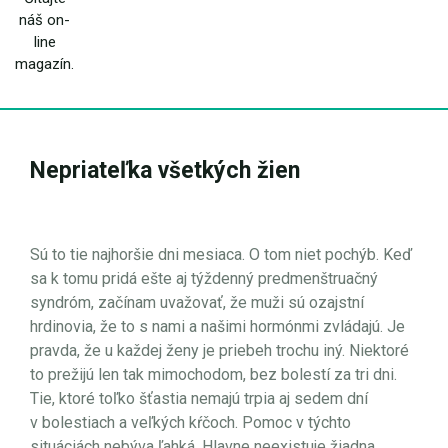
náš on-
line
magazín.
Nepriateľka všetkých žien
Sú to tie najhoršie dni mesiaca. O tom niet pochýb. Keď
sa k tomu pridá ešte aj týždenný predmenštruačný
syndróm, začínam uvažovať, že muži sú ozajstní
hrdinovia, že to s nami a našimi hormónmi zvládajú. Je
pravda, že u každej ženy je priebeh trochu iný. Niektoré
to prežijú len tak mimochodom, bez bolestí za tri dni.
Tie, ktoré toľko šťastia nemajú trpia aj sedem dní
v bolestiach a veľkých kŕčoch. Pomoc v týchto
situáciách nebýva ľahká. Hlavne neexistuje žiadna