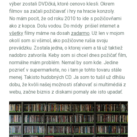
výber zostali DVDčká, ktoré cenovo klesli. Okrem
filmov sa začali požičiavať i hry na hracie konzoly.
No mám pocit, že od roku 2010 to ide s požičovňami
ako z kopca. Dolu vodou. Do módy prišiel internet a
všetky
filmy máme na dosah
zadarmo
. Už len v mojom
okolí som si všimol, ako požičovne rušia svoju
prevádzku. Zostala jedna, o ktorej viem a tá už taktiež
nadobro zatvorila. Keby som si chcel dnes požičať film,
normálne mám problém. Nemal by som kde. Jedine
pozrieť v supermarkete, no i tam je tohto tovaru stále
menej. Takisto hudobných CD. Ja som to tušil už dlhšiu
dobu, že kvôli našej možnosti sťahovať si multimédiá z
webu, začne biznis z diskami pomaly ale isto upadať.