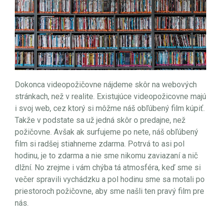
Dokonca videopožičovne nájdeme skôr na webových
stránkach, než v realite. Existujúce videopožicovne majú
i svoj web, cez ktorý si môžme náš obľúbený film kúpiť.
Takže v podstate sa už jedná skôr o predajne, než
požičovne. Avšak ak surfujeme po nete, náš obľúbený
film si radšej stiahneme zdarma. Potrvá to asi pol
hodinu, je to zdarma a nie sme nikomu zaviazaní a nič
dlžní. No zrejme i vám chýba tá atmosféra, keď sme si
večer spravili vychádzku a pol hodinu sme sa motali po
priestoroch požičovne, aby sme našli ten pravý film pre
nás.