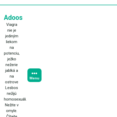
Skip
to
content
Adoos
Viagra
nie je
jediným
liekom
na
potenciu,
ježko
nežerie
jablká a
na
Menu
ostrove
Lesbos
nežijú
homosexuáli.
Nežite v
omyle.
Čítajte