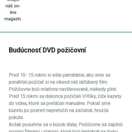
náš on-
line
magazín.
Budúcnosť DVD požičovní
Pred 10- 15 rokmi si ešte pamätáme, ako sme sa
ponáhľali požičať si na víkend náš obľúbený film.
Požičovne boli relatívne navštevované, niekedy plné.
Pred 15 rokmi sa dokonca požičiali VHSky, čiže kazety
do videa, ktoré sa pretáčali manuálne. Pokiaľ sme
kazetu po pozretí nepretočili na začiatok, hrozila
pokuta.
Avšak posuňme sa o kúsok ďalej. Požičovne sa zaplnili
novými filmami i starými, ktoré boli tentokrát na disku