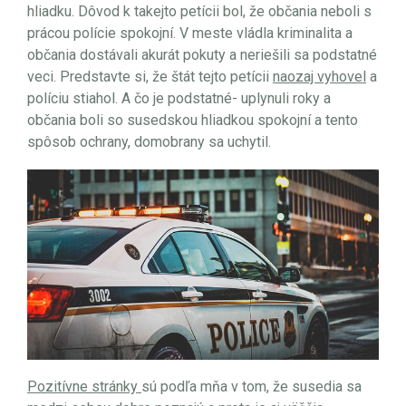
hliadku. Dôvod k takejto petícii bol, že občania neboli s
prácou polície spokojní. V meste vládla kriminalita a
občania dostávali akurát pokuty a neriešili sa podstatné
veci. Predstavte si, že štát tejto petícii
naozaj vyhovel
a
políciu stiahol. A čo je podstatné- uplynuli roky a
občania boli so susedskou hliadkou spokojní a tento
spôsob ochrany, domobrany sa uchytil.
Pozitívne stránky
sú podľa mňa v tom, že susedia sa