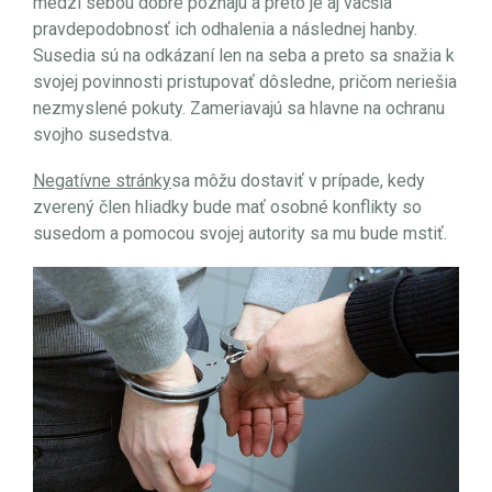
medzi sebou dobre poznajú a preto je aj väčšia
pravdepodobnosť ich odhalenia a následnej hanby.
Susedia sú na odkázaní len na seba a preto sa snažia k
svojej povinnosti pristupovať dôsledne, pričom neriešia
nezmyslené pokuty. Zameriavajú sa hlavne na ochranu
svojho susedstva.
Negatívne stránky
sa môžu dostaviť v prípade, kedy
zverený člen hliadky bude mať osobné konflikty so
susedom a pomocou svojej autority sa mu bude mstiť.