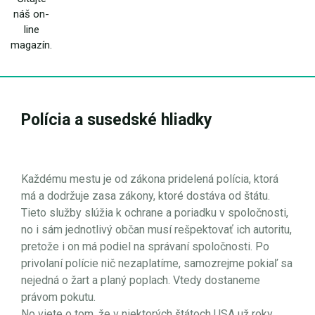
náš on-
line
magazín.
Polícia a susedské hliadky
Každému mestu je od zákona pridelená polícia, ktorá
má a dodržuje zasa zákony, ktoré dostáva od štátu.
Tieto služby slúžia k ochrane a poriadku v spoločnosti,
no i sám jednotlivý občan musí rešpektovať ich autoritu,
pretože i on má podiel na správaní spoločnosti. Po
privolaní polície nič nezaplatíme, samozrejme pokiaľ sa
nejedná o žart a planý poplach. Vtedy dostaneme
právom pokutu.
No viete o tom, že v niektorých štátoch USA už roky