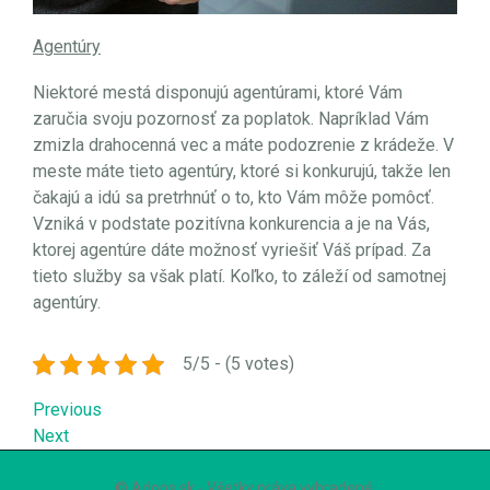
Agentúry
Niektoré mestá disponujú agentúrami, ktoré Vám
zaručia svoju pozornosť za poplatok. Napríklad Vám
zmizla drahocenná vec a máte podozrenie z krádeže. V
meste máte tieto agentúry, ktoré si konkurujú, takže len
čakajú a idú sa pretrhnúť o to, kto Vám môže pomôcť.
Vzniká v podstate pozitívna konkurencia a je na Vás,
ktorej agentúre dáte možnosť vyriešiť Váš prípad. Za
tieto služby sa však platí. Koľko, to záleží od samotnej
agentúry.
5/5 - (5 votes)
Navigace
Previous
Previous
Post
Next
Next
pro
Post
© Adoos.sk - Všetky práva vyhradené.