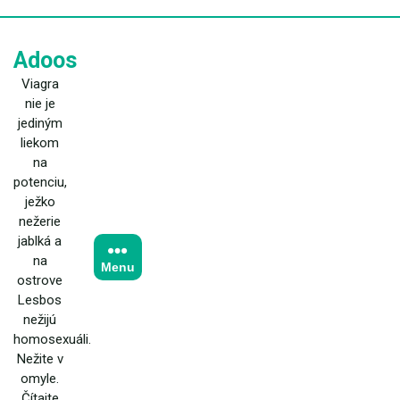
Skip
to
content
Adoos
Viagra
nie je
jediným
liekom
na
potenciu,
ježko
nežerie
jablká a
na
Menu
ostrove
Lesbos
nežijú
homosexuáli.
Nežite v
omyle.
Čítajte