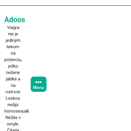
Skip
to
content
Adoos
Viagra
nie je
jediným
liekom
na
potenciu,
ježko
nežerie
jablká a
na
Menu
ostrove
Lesbos
nežijú
homosexuáli.
Nežite v
omyle.
Čítajte