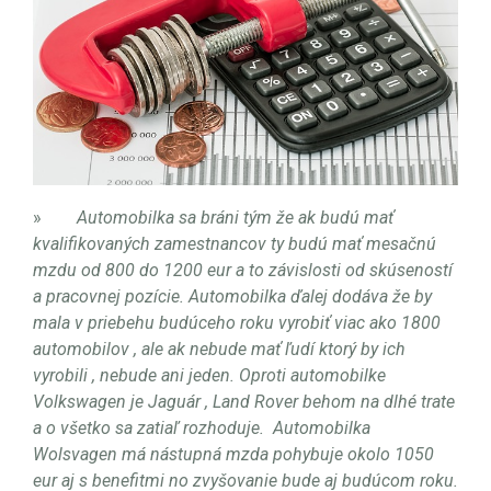
»
Automobilka sa bráni tým že ak budú mať
kvalifikovaných zamestnancov ty budú mať mesačnú
mzdu od 800 do 1200 eur a to závislosti od skúseností
a pracovnej pozície. Automobilka ďalej dodáva že by
mala v priebehu budúceho roku vyrobiť viac ako 1800
automobilov , ale ak nebude mať ľudí ktorý by ich
vyrobili , nebude ani jeden. Oproti automobilke
Volkswagen je Jaguár , Land Rover behom na dlhé trate
a o všetko sa zatiaľ rozhoduje.
Automobilka
Wolsvagen má nástupná mzda pohybuje okolo 1050
eur aj s benefitmi no zvyšovanie bude aj budúcom roku.