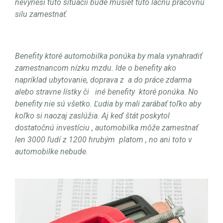
nevyrieši túto situácii bude musieť túto lacnú pracovnú
silu zamestnať.
Benefity ktoré automobilka ponúka by mala vynahradiť
zamestnancom nízku mzdu. Ide o benefity ako
napríklad ubytovanie, doprava z
a do práce zdarma
alebo stravne lístky či
iné benefity
ktoré ponúka. No
benefity nie sú všetko. Ľudia by mali zarábať toľko aby
koľko si naozaj zaslúžia. Aj keď štát poskytol
dostatočnú investíciu , automobilka môže zamestnať
len 3000 ľudí z 1200 hrubým
platom , no ani toto v
automobilke nebude.