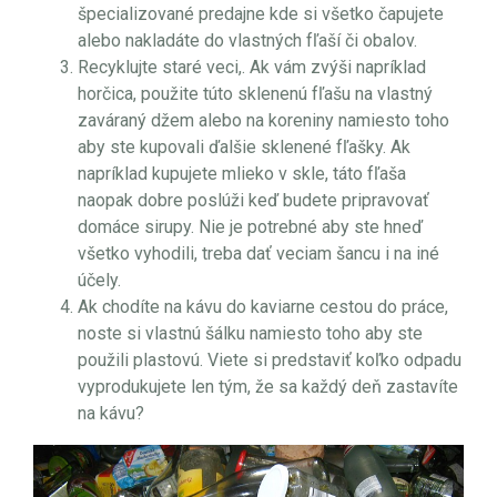
špecializované predajne kde si všetko čapujete
alebo nakladáte do vlastných fľaší či obalov.
Recyklujte staré veci,. Ak vám zvýši napríklad
horčica, použite túto sklenenú fľašu na vlastný
zaváraný džem alebo na koreniny namiesto toho
aby ste kupovali ďalšie sklenené fľašky. Ak
napríklad kupujete mlieko v skle, táto fľaša
naopak dobre poslúži keď budete pripravovať
domáce sirupy. Nie je potrebné aby ste hneď
všetko vyhodili, treba dať veciam šancu i na iné
účely.
Ak chodíte na kávu do kaviarne cestou do práce,
noste si vlastnú šálku namiesto toho aby ste
použili plastovú. Viete si predstaviť koľko odpadu
vyprodukujete len tým, že sa každý deň zastavíte
na kávu?