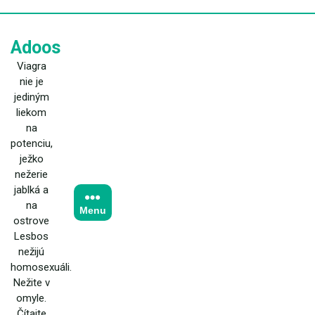
Skip
to
content
Adoos
Viagra
nie je
jediným
liekom
na
potenciu,
ježko
nežerie
jablká a
na
Menu
ostrove
Lesbos
nežijú
homosexuáli.
Nežite v
omyle.
Čítajte