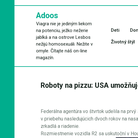
Skip
to
Adoos
content
Viagra nie je jediným liekom
Deti
Dom
na potenciu, ježko nežerie
jablká a na ostrove Lesbos
Životný štýl
nežijú homosexuáli. Nežite v
omyle. Čítajte náš on-line
magazín.
Roboty na pizzu: USA umožňuje
Federálna agentúra vo štvrtok udelila na pr
v priebehu nasledujúcich dvoch rokov na nas
zrkadlá a riadenie.
Rozmiestnenie vozidla R2 sa uskutoční v Hous