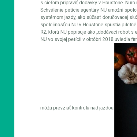
s cieľom pripraviť dodávky v Houstone. Nuro
Schválenie petície agentúry NU umožní spoloč
systémom jazdy, ako súčasť doručovacej služb
spoločnosťou NU v Houstone spustia pilotné
R2, ktorú NU popisuje ako „dodávací robot s
NU vo svojej petícii v októbri 2018 uviedla 
môžu prevziať kontrolu nad jazdou.