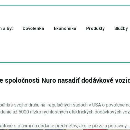
 a byt
Dovolenka
Ekonomika
Produkty
Služby
 spoločnosti Nuro nasadiť dodávkové vozid
vý súhlas svojho druhu na regulačných sudoch v USA o povolene 
adenie až 5000 nízko rychlostných elektrických dodávkových vozi
tone s plánmi na dodanie predmetov, ako je pizza a potraviny. J