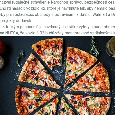
 nazval rugalečné schválenie Národnou správou bezpečnosti ces
nosti nasadiť vozidlo R2, ktoré je navrhnuté tak, aby nemalo p
y pre reštaurácie, obchody s potravinami a ďalšie. Walmart a Do
 projekty dodávok.
 elektrickým pohonom“, je navrhnutý na krátke výlety a bude ob
firma NHTSA, že vozidlá R2 budú vždy monitorované vzdialenými ľ