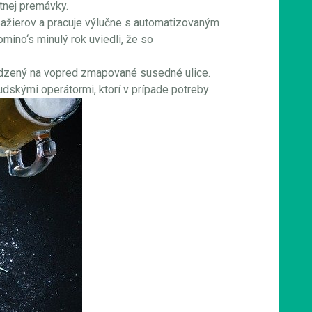
tnej premávky.
asažierov a pracuje výlučne s automatizovaným
mino‘s minulý rok uviedli, že so
medzený na vopred zmapované susedné ulice.
udskými operátormi, ktorí v prípade potreby