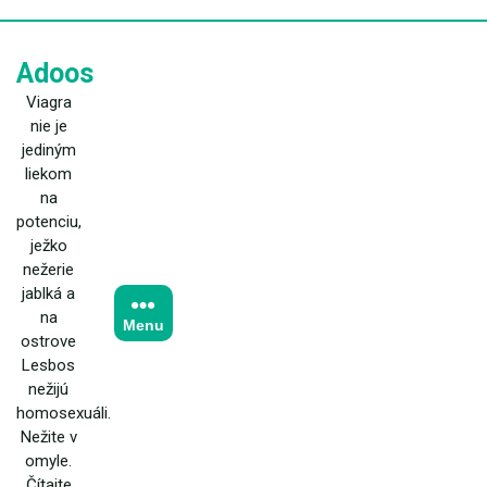
Skip
to
content
Adoos
Viagra
nie je
jediným
liekom
na
potenciu,
ježko
nežerie
jablká a
na
Menu
ostrove
Lesbos
nežijú
homosexuáli.
Nežite v
omyle.
Čítajte