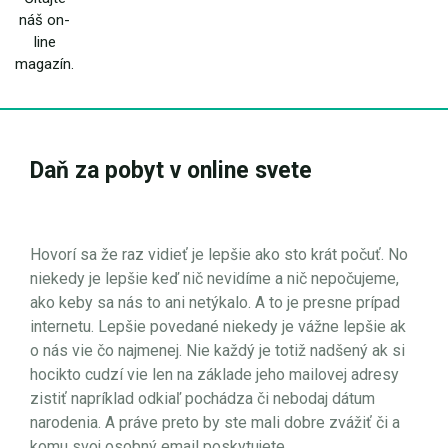
náš on-
line
magazín.
Daň za pobyt v online svete
Hovorí sa že raz vidieť je lepšie ako sto krát počuť. No
niekedy je lepšie keď nič nevidíme a nič nepočujeme,
ako keby sa nás to ani netýkalo. A to je presne prípad
internetu. Lepšie povedané niekedy je vážne lepšie ak
o nás vie čo najmenej. Nie každý je totiž nadšený ak si
hocikto cudzí vie len na základe jeho mailovej adresy
zistiť napríklad odkiaľ pochádza či nebodaj dátum
narodenia. A práve preto by ste mali dobre zvážiť či a
komu svoj osobný email poskytujete.