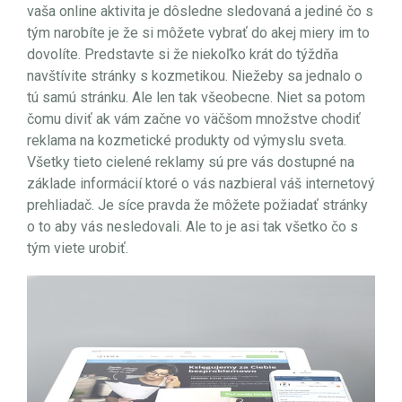
vaša online aktivita je dôsledne sledovaná a jediné čo s
tým narobíte je že si môžete vybrať do akej miery im to
dovolíte. Predstavte si že niekoľko krát do týždňa
navštívite stránky s kozmetikou. Niežeby sa jednalo o
tú samú stránku. Ale len tak všeobecne. Niet sa potom
čomu diviť ak vám začne vo väčšom množstve chodiť
reklama na kozmetické produkty od výmyslu sveta.
Všetky tieto cielené reklamy sú pre vás dostupné na
základe informácií ktoré o vás nazbieral váš internetový
prehliadač. Je síce pravda že môžete požiadať stránky
o to aby vás nesledovali. Ale to je asi tak všetko čo s
tým viete urobiť.