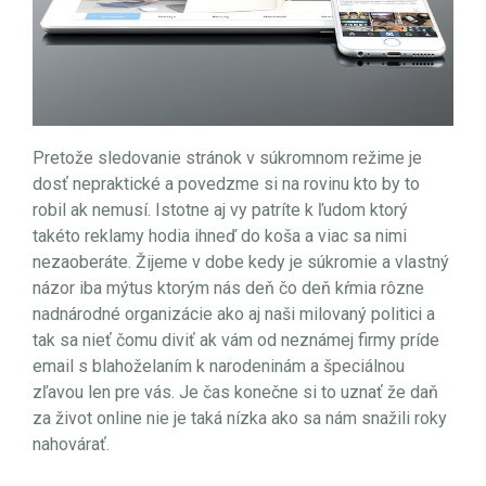
Pretože sledovanie stránok v súkromnom režime je
dosť nepraktické a povedzme si na rovinu kto by to
robil ak nemusí. Istotne aj vy patríte k ľudom ktorý
takéto reklamy hodia ihneď do koša a viac sa nimi
nezaoberáte. Žijeme v dobe kedy je súkromie a vlastný
názor iba mýtus ktorým nás deň čo deň kŕmia rôzne
nadnárodné organizácie ako aj naši milovaný politici a
tak sa nieť čomu diviť ak vám od neznámej firmy príde
email s blahoželaním k narodeninám a špeciálnou
zľavou len pre vás. Je čas konečne si to uznať že daň
za život online nie je taká nízka ako sa nám snažili roky
nahovárať.